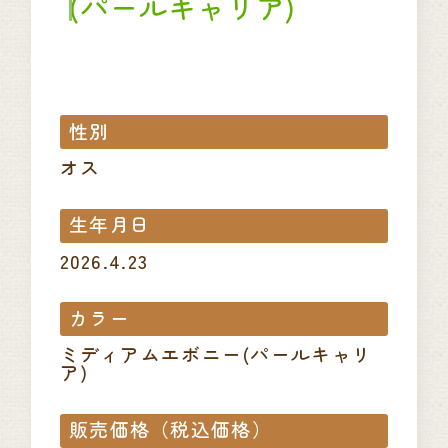
(パールキャリア)
性別
オス
生年月日
2026.4.23
カラー
ミディアムエボニー(パールキャリ
ア)
販売価格（税込価格）